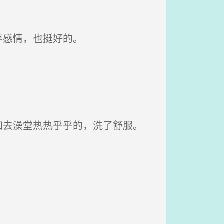
养感情，也挺好的。
去澡堂热热乎乎的，洗了舒服。