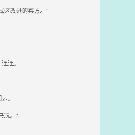
试这改进的菜方。”
叫连连。
回去。
玩。”