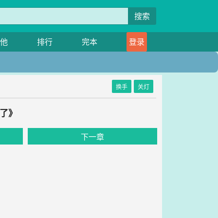
搜索
他
排行
完本
登录
换手
关灯
生了》
下一章