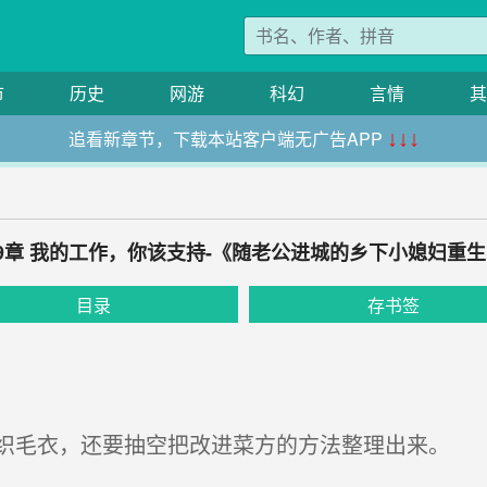
市
历史
网游
科幻
言情
其
追看新章节，下载本站客户端无广告APP
↓↓↓
9章 我的工作，你该支持-《随老公进城的乡下小媳妇重
目录
存书签
毛衣，还要抽空把改进菜方的方法整理出来。