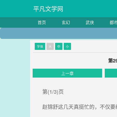
平凡文学网
首页
玄幻
武侠
都
字体
大
中
小
第2
上一章
第(1/3)页
赵锦舒这几天真挺忙的，不仅要织